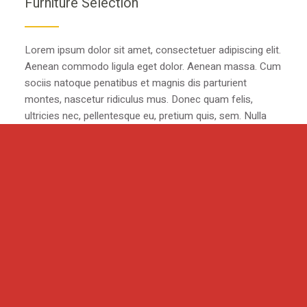
Furniture Selection
Lorem ipsum dolor sit amet, consectetuer adipiscing elit.
Aenean commodo ligula eget dolor. Aenean massa. Cum
sociis natoque penatibus et magnis dis parturient
montes, nascetur ridiculus mus. Donec quam felis,
ultricies nec, pellentesque eu, pretium quis, sem. Nulla
consequat massa quis enim.
&
Light
Shadow